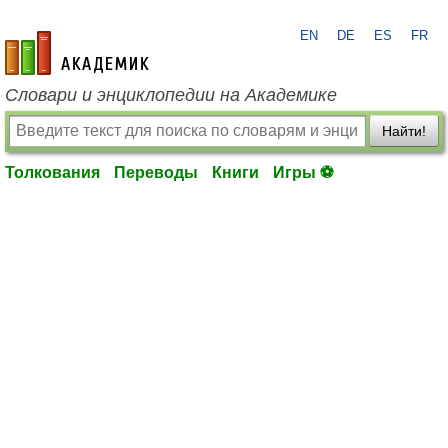
EN
DE
ES
FR
academic.ru
Словари и энциклопедии на Академике
Найти!
Толкования
Переводы
Книги
Игры ⚽