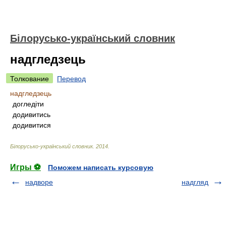
Білорусько-український словник
надгледзець
Толкование
Перевод
надгледзець
догледіти
додивитись
додивитися
Білорусько-український словник
.
2014
.
Игры ⚽
Поможем написать курсовую
надворе
надгляд